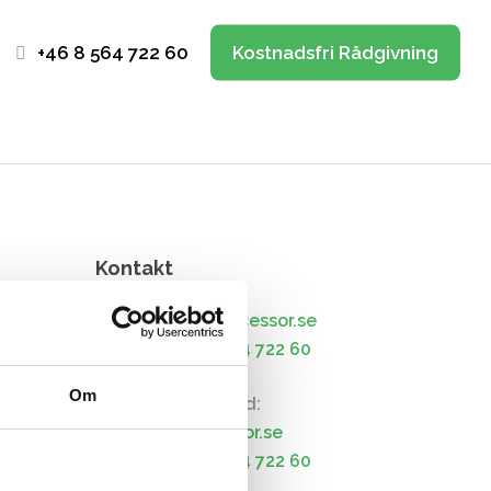
+46 8 564 722 60
Kostnadsfri Rådgivning
Kontakt
e
E-post:
info@processor.se
Telefon:
+46 8 564 722 60
Om
Pernilla Widstrand:
pernilla@processor.se
Telefon:
+46 8 564 722 60