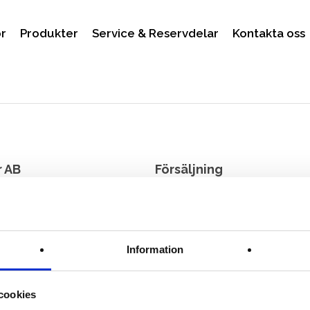
r
Produkter
Service & Reservdelar
Kontakta oss
r AB
Försäljning
Per Ejefors:
per@processor.s
ÅNGA
Telefon:
+46 70 547 40 12
Information
Hamphus Hultgren:
ss:
hamphus@processor.se
gen 17 A
Telefon:
+46 76-666 28 40
ÅNGA
cookies