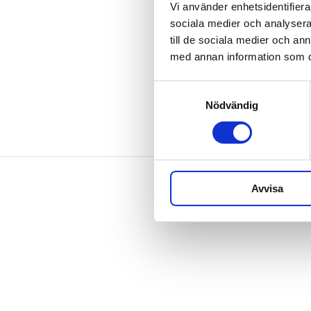
Vi använder enhetsidentifierar
Integrite
sociala medier och analysera 
till de sociala medier och a
med annan information som du 
Samtyckesval
Nödvändig
Avvisa