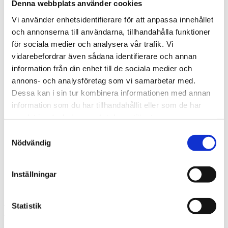
Denna webbplats använder cookies
Värmeväxlarbatterier
Pumpar
Vi använder enhetsidentifierare för att anpassa innehållet
Avloppspumpar S-WN
Avloppspumpar S‑WP
och annonserna till användarna, tillhandahålla funktioner
–
för sociala medier och analysera vår trafik. Vi
Automatfilter
vidarebefordrar även sådana identifierare och annan
Bernoulli Automatfilter
HiFlux Automatfilter
information från din enhet till de sociala medier och
Mosshydro Automatfilter
annons- och analysföretag som vi samarbetar med.
Filter
Dessa kan i sin tur kombinera informationen med annan
Cykloner
Silfilter
information som du har tillhandahållit eller som de har
Grovfilter
samlat in när du har använt deras tjänster.
Påsfilter
Patronfilter
Samtyckesval
Service & Reservdelar
Nödvändig
Kontakta oss
+46 8 564 722 60
Kostnadsfri Rådgivning
Inställningar
Kyltorn
Statistik