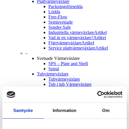
Plattvärmeväxlare
Packningsförsedda
Lödda
Free-Flow
Semisvetsade
Sonder-Safe
Industriella värmeväxlare
Artikel
Vad är en värmeväxlare?
Artikel
Fjärrvärmeväxlare
Artikel
Service plattvärmeväxlare
Artikel
–
Svetsade Värmeväxlare
SPS – Plate and Shell
Spiral
Tubvärmeväxlare
Tubvärmeväxlare
Tub i tub Värmeväxlare
Skräddarsydda tubvärmeväxlare
Rengöringsmaskin
VR1
VR2
VR3
Samtycke
Information
Om
Luftkylda Värmeväxlare
Luftkylda Kylmedelkylare
Adibiatiska Kylmedelkylare