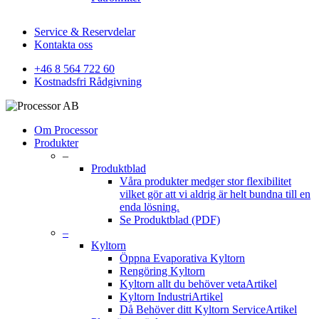
Service & Reservdelar
Kontakta oss
+46 8 564 722 60
Kostnadsfri Rådgivning
Om Processor
Produkter
–
Produktblad
Våra produkter medger stor flexibilitet
vilket gör att vi aldrig är helt bundna till en
enda lösning.
Se Produktblad (PDF)
–
Kyltorn
Öppna Evaporativa Kyltorn
Rengöring Kyltorn
Kyltorn allt du behöver veta
Artikel
Kyltorn Industri
Artikel
Då Behöver ditt Kyltorn Service
Artikel