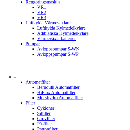
Rengöringsmaskin
VR1
VR2
VR3
Luftkylda Värmeväxlare
Luftkylda Kylmedelkylare
Adibiatiska Kylmedelkylare
Värmeväxlarbatterier
Pumpar
Avloppspumpar S-WN
Avloppspumpar S‑WP
–
Automatfilter
Bernoulli Automatfilter
HiFlux Automatfilter
Mosshydro Automatfilter
Filter
Cykloner
Silfilter
Grovfilter
Påsfilter
Patronfilter