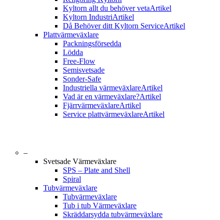
Kyltorn allt du behöver veta
Artikel
Kyltorn Industri
Artikel
Då Behöver ditt Kyltorn Service
Artikel
Plattvärmeväxlare
Packningsförsedda
Lödda
Free-Flow
Semisvetsade
Sonder-Safe
Industriella värmeväxlare
Artikel
Vad är en värmeväxlare?
Artikel
Fjärrvärmeväxlare
Artikel
Service plattvärmeväxlare
Artikel
–
Svetsade Värmeväxlare
SPS – Plate and Shell
Spiral
Tubvärmeväxlare
Tubvärmeväxlare
Tub i tub Värmeväxlare
Skräddarsydda tubvärmeväxlare