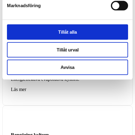
Våre resurser och erbjudanden.
Marknadsföring
Tillåt alla
Tillåt urval
Evaporativa kyltorn
Avvisa
Energieffektiva evaporativa kyltorn.
Läs mer
Rengöring kyltorn