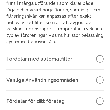
finns i många utföranden som klarar både
låga och mycket höga flöden, samtidigt som
filtreringsnivån kan anpassas efter exakt
behov. Vilket filter som är rätt avgörs av
vätskans egenskaper – temperatur, tryck och
typ av föroreningar – samt hur stor belastning
systemet behöver tåla.
Fördelar med automatfilter
Automatfilter erbjuder en kombination av
driftsäkerhet, effektivitet och enkelhet.
Vanliga Användningsområden
Genom sin självrengörande funktion
minimerar de stillestånd, förlänger
Automatfilter används inom en rad
livslängden på utrustning och reducerar
industriprocesser där vätskor måste renas
Fördelar för ditt företag
behovet av manuella insatser. Detta gör dem
kontinuerligt: