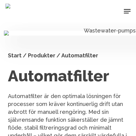
Skip
Men
to
main
content
Start / Produkter / Automatfilter
Automatfilter
Automatfilter är den optimala lösningen för
processer som kräver kontinuerlig drift utan
avbrott för manuell rengöring. Med sin
självrensande funktion säkerställer de jämnt
flöde, stabil filtreringsgrad och minimalt
underhåll – vilket gör dem särskilt värdefulla i