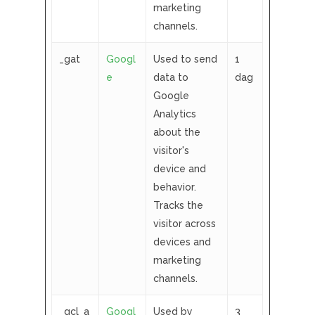
marketing
channels.
_gat
Googl
Used to send
1
e
data to
dag
Google
Analytics
about the
visitor's
device and
behavior.
Tracks the
visitor across
devices and
marketing
channels.
_gcl_a
Googl
Used by
3