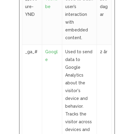
ure-
be
user’s
dag
YNID
interaction
ar
with
embedded
content.
_ga_#
Googl
Used to send
2 år
e
data to
Google
Analytics
about the
visitor's
device and
behavior.
Tracks the
visitor across
devices and