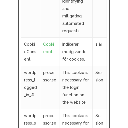
identifying
and
mitigating
automated
requests.
Cooki
Cooki
Indikerar
1 år
eCons
ebot
medgivande
ent
för cookies.
wordp
proce
This cookie is
Ses
ress_l
ssor.se
necessary for
sion
ogged
the login
_in_#
function on
the website.
wordp
proce
This cookie is
Ses
ress_s
ssor.se
necessary for
sion