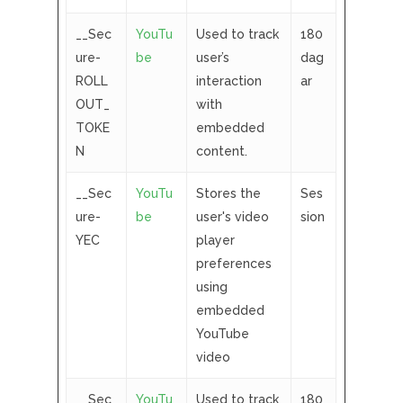
__Sec
YouTu
Used to track
180
ure-
be
user’s
dag
ROLL
interaction
ar
OUT_
with
TOKE
embedded
N
content.
__Sec
YouTu
Stores the
Ses
ure-
be
user's video
sion
YEC
player
preferences
using
embedded
YouTube
video
__Sec
YouTu
Used to track
180