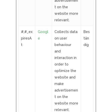
advertisemen
t on the
website more
relevant.
#,#_ex
Googl
Collects data
Bes
piresA
e
on user
tän
t
behaviour
dig
and
interaction in
order to
optimize the
website and
make
advertisemen
t on the
website more
relevant.