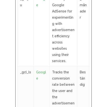
u
e
Google
mån
AdSense for
ade
experimentin
r
g with
advertisemen
t efficiency
across
websites
using their
services.
_gcl_ls
Googl
Tracks the
Bes
e
conversion
tän
rate between
dig
the user and
the
advertisemen