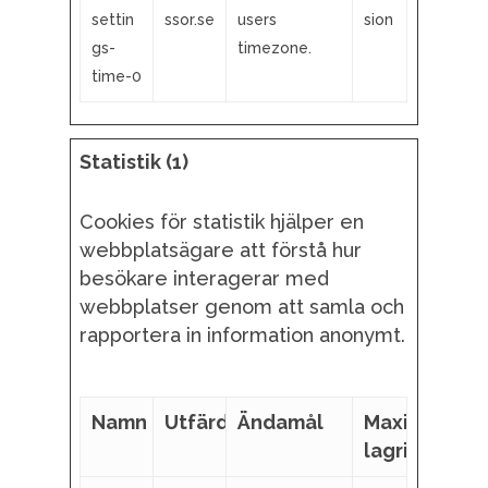
settin
ssor.se
users
sion
gs-
timezone.
time-0
Statistik (1)
Cookies för statistik hjälper en
webbplatsägare att förstå hur
besökare interagerar med
webbplatser genom att samla och
rapportera in information anonymt.
Namn
Utfärdare
Ändamål
Maximal
lagringstid