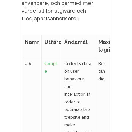
användare, och därmed mer
värdefull för utgivare och
tredjepartsannonsörer.
Namn
Utfärdare
Ändamål
Maximal
lagringstid
#,#
Googl
Collects data
Bes
e
on user
tän
behaviour
dig
and
interaction in
order to
optimize the
website and
make