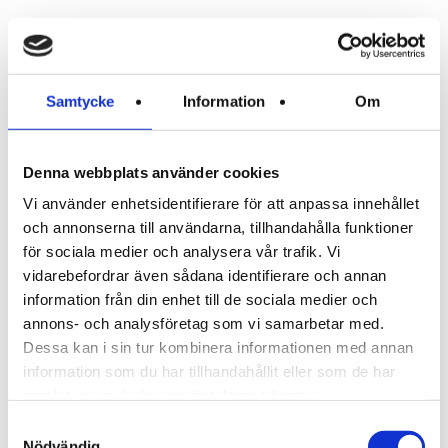
Läs mer i vår sekretesspolicy om
vilka vi är, hur du kontaktar oss och
på vilket sätt vi behandlar
Samtycke
Information
Om
personuppgifter.
Ange ditt samtyckes-ID och datum
Denna webbplats använder cookies
för när du kontaktade oss gällande
Vi använder enhetsidentifierare för att anpassa innehållet
ditt samtycke.
och annonserna till användarna, tillhandahålla funktioner
för sociala medier och analysera vår trafik. Vi
vidarebefordrar även sådana identifierare och annan
Ditt samtycke gäller för följande
information från din enhet till de sociala medier och
domäner: processor.se
annons- och analysföretag som vi samarbetar med.
Dessa kan i sin tur kombinera informationen med annan
information som du har tillhandahållit eller som de har
Ditt nuvarande tillstånd: Avvisa.
samlat in när du har använt deras tjänster.
Ändra ditt medgivande
Samtyckesval
Nödvändig