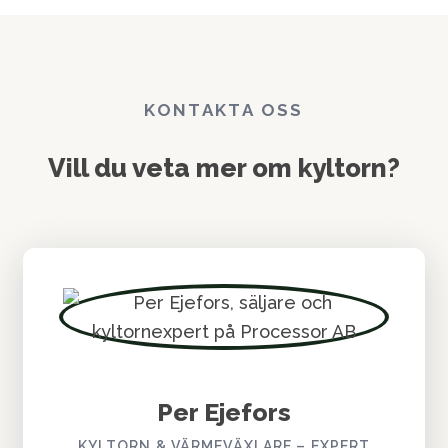
Helsingborg, Ovako, Växjö Energi, AstraZeneca,
Outokumpu, Sandvik Mining, Volvo Vara, Södra Cell
Mörrum och Tekniska verken.
KONTAKTA OSS
Vill du veta mer om kyltorn?
Per Ejefors
KYLTORN & VÄRMEVÄXLARE – EXPERT