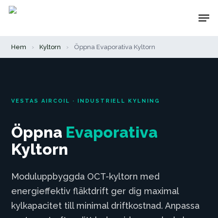
Skip
Men
to
main
Hem
›
Kyltorn
›
Öppna Evaporativa Kyltorn
content
VESTAS AIRCOIL · INDUSTRIELL KYLNING
Öppna
Evaporativa
Kyltorn
Moduluppbyggda OCT-kyltorn med
energieffektiv fläktdrift ger dig maximal
kylkapacitet till minimal driftkostnad. Anpassa