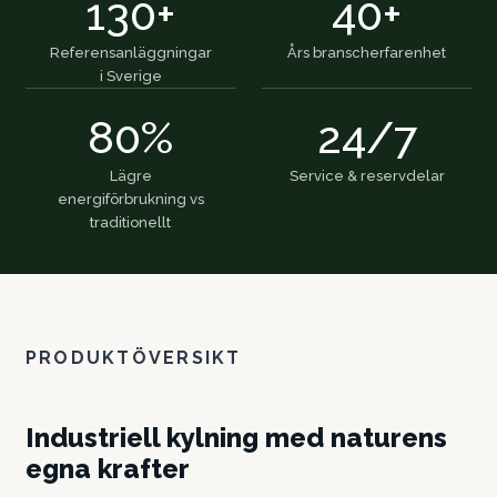
130+
40+
Referensanläggningar
Års branscherfarenhet
i Sverige
80%
24/7
Lägre
Service & reservdelar
energiförbrukning vs
traditionellt
PRODUKTÖVERSIKT
Industriell kylning med naturens
egna krafter